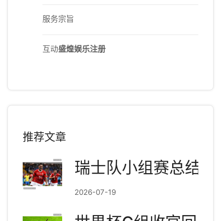
服务宗旨
互动
盛煌娱乐注册
推荐文章
瑞士队小组赛总结：
2026-07-19