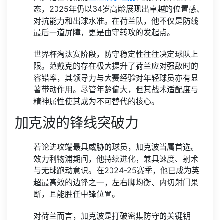
态，2025年仍以34岁高龄展现出卓越的位置感、
对抗能力和出球水准。在荷兰队，他不仅是防线
最后一道屏障，更是由守转攻的发起点。
世界杯淘汰赛阶段，防守稳定性往往决定球队上
限。范戴克的存在极大提升了荷兰应对强敌时的
容错率，其领导力与大赛经验对年轻球员亦有显
著带动作用。尽管年龄偏大，但其战术适配度与
精神属性使其成为不可替代的核心。
加克波的锋线突破力
若论进攻端最具威胁的球员，加克波当属首选。
效力利物浦期间，他持续进化，兼具速度、射术
与无球跑动意识。在2024-25赛季，他已成为英
超最高效的边锋之一，左右脚均衡、内切射门果
断，且能胜任中锋位置。
对荷兰而言，加克波是打破密集防守的关键钥