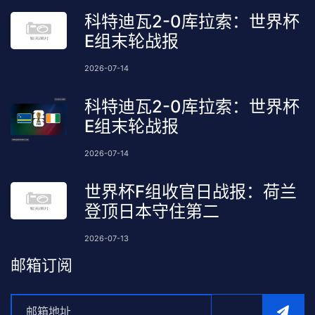
科特迪瓦2-0库拉索：世界杯
E组末轮战报
2026-07-14
科特迪瓦2-0库拉索：世界杯
E组末轮战报
2026-07-14
世界杯F组收官日战报：荷兰
登顶日本守住第二
2026-07-13
邮箱订阅