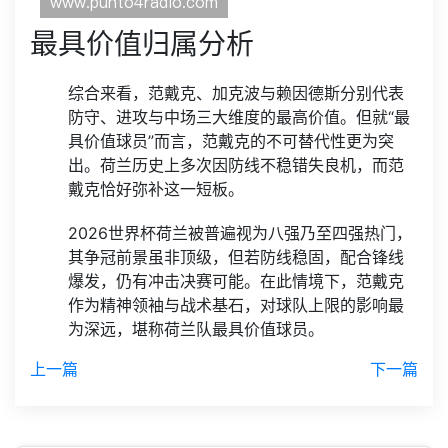
最具价值归属分析
综合来看，范戴克、加克波与赖因德斯分别代表
防守、进攻与中场三大维度的最高价值。但就“最
具价值球员”而言，范戴克的不可替代性更为突
出。荷兰历史上多次因防线不稳错失良机，而范
戴克恰好弥补这一短板。
2026世界杯荷兰被普遍视为八强乃至四强热门，
其争冠前景虽非顶级，但若防线稳固，配合锋线
爆发，仍有冲击决赛可能。在此情境下，范戴克
作为精神领袖与战术基石，对球队上限的影响最
为深远，堪称荷兰队最具价值球员。
上一篇
下一篇