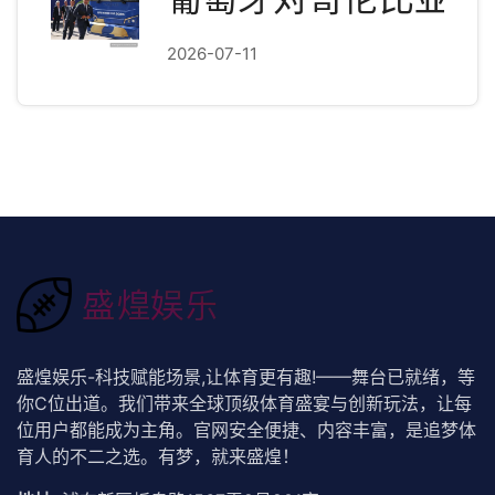
2026-07-11
盛煌娱乐-科技赋能场景,让体育更有趣!——舞台已就绪，等
你C位出道。我们带来全球顶级体育盛宴与创新玩法，让每
位用户都能成为主角。官网安全便捷、内容丰富，是追梦体
育人的不二之选。有梦，就来盛煌！