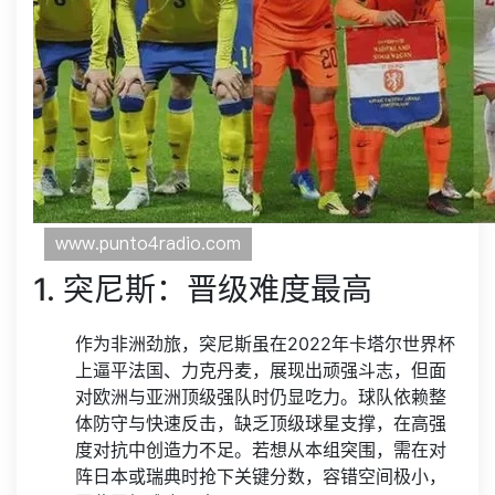
1. 突尼斯：晋级难度最高
作为非洲劲旅，突尼斯虽在2022年卡塔尔世界杯
上逼平法国、力克丹麦，展现出顽强斗志，但面
对欧洲与亚洲顶级强队时仍显吃力。球队依赖整
体防守与快速反击，缺乏顶级球星支撑，在高强
度对抗中创造力不足。若想从本组突围，需在对
阵日本或瑞典时抢下关键分数，容错空间极小，