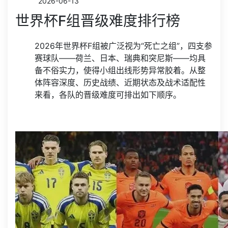
2026-06-13
世界杯F组晋级难度排行榜
2026年世界杯F组被广泛视为“死亡之组”，四支参
赛球队——荷兰、日本、瑞典和突尼斯——均具
备不俗实力，使得小组出线形势异常胶着。从整
体阵容深度、历史战绩、近期状态及战术适配性
来看，各队的晋级难度可排出如下顺序。