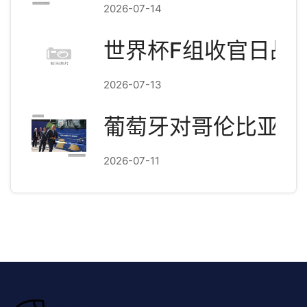
2026-07-14
世界杯F组收官日战
2026-07-13
葡萄牙对哥伦比亚战
2026-07-11