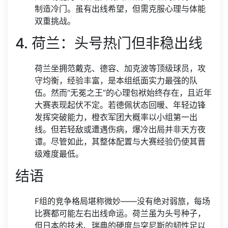
制造冷门。虽有出线希望，但需克服心理与体能
双重挑战。
4. 荷兰：头号热门但非稳出线
荷兰坐拥范戴克、德容、加克波等顶级球员，攻
守均衡，经验丰富，是本组纸面实力最强的队
伍。然而“无冕之王”的心理包袱始终存在，且近年
大赛表现起伏不定。若德佩状态回暖、年轻边锋
发挥突破能力，橙衣军团大概率以小组第一出
线。但若轻敌或遭遇伤病，爆冷出局并非天方夜
谭。尽管如此，其整体配置与大赛经验仍使其晋
级难度最低。
结语
F组的竞争格局堪称微妙——没有绝对弱旅，每场
比赛都可能左右出线命运。荷兰虽为头号种子，
但日本的技术、瑞典的硬度与突尼斯的韧性足以