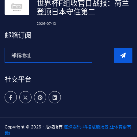
世界杯F组收官日战报：荷兰
登顶日本守住第二
2026-07-13
邮箱订阅
社交平台
Copyright © 2026 - 版权所有
盛煌娱乐-科技赋能场景,让体育更有
趣!