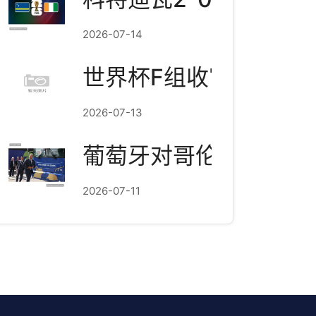
2026-07-14
世界杯F组收官日战报
2026-07-13
葡萄牙对哥伦比亚战报
2026-07-11