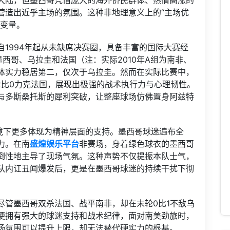
大陆，但墨西哥凭借庞大的海外侨民群体、热情高涨的
营造出近乎主场的氛围。这种非地理意义上的“主场优
的变量。
1994年起从未缺席决赛圈，具备丰富的国际大赛经
西哥、乌拉圭和法国（注：实际2010年A组为南非、
体实力稳居第二，仅次于乌拉圭。然而在实际比赛中，
2比0力克法国，展现出极强的战术执行力与心理韧性。
与多斯桑托斯的犀利突破，让整座球场仿佛置身阿兹特
情境下更多体现为精神层面的支持。墨西哥球迷遍布全
力。在南
盛煌娱乐平台
非赛场，身着绿色球衣的墨西哥
倒性地主导了现场气氛。这种声势不仅提振本队士气，
队内讧丑闻爆发后，更是在墨西哥球迷的持续干扰下彻
尽管墨西哥双杀法国、战平南非，却在末轮0比1不敌乌
便拥有强大的球迷支持和战术纪律，面对南美劲旅时，
场氛围可以提升上限，却无法替代硬实力的根基。