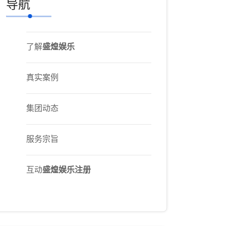
导航
了解
盛煌娱乐
真实案例
集团动态
服务宗旨
互动
盛煌娱乐注册