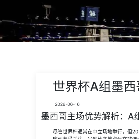
世界杯A组墨西
2026-06-16
墨西哥主场优势解析：A
尽管世界杯通常在中立场地举行，但20