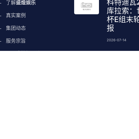
科特迪瓦2
了解
盛煌娱乐
库拉索：
真实案例
杯E组末
报
集团动态
服务宗旨
2026-07-14
互动
盛煌娱乐注册
科特迪瓦2
库拉索：
杯E组末
报
2026-07-14
世界杯F
官日战报
兰登顶日
住第二