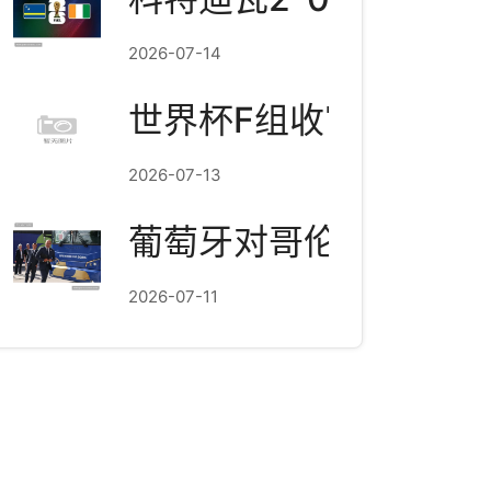
2026-07-14
世界杯F组收官日战报
2026-07-13
葡萄牙对哥伦比亚战报
2026-07-11