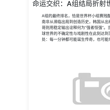
命运交织：A组结局折射
A组的最终排名，恰是世界杯小组赛残
南非从濒临出局到创造历史，韩国从出
哥则用稳定输出诠释何为“强者恒强”
球世界的不确定性与戏剧性在此刻达到
处：每一分钟都可能诞生传奇，也可能