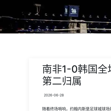
南非1-0韩国
第二归属
2026-06-28
随着终场哨响，约翰内斯堡足球城球场