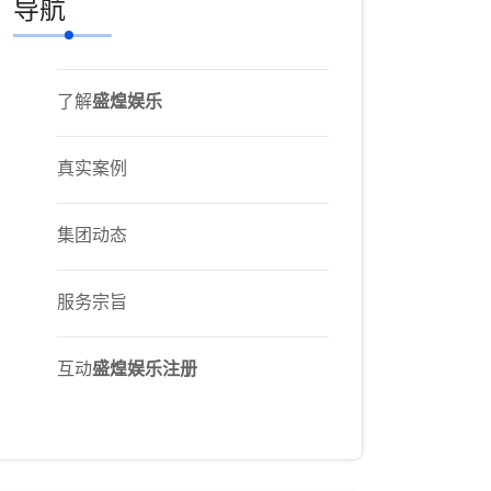
导航
了解
盛煌娱乐
真实案例
集团动态
服务宗旨
互动
盛煌娱乐注册