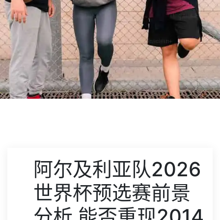
阿尔及利亚队2026
世界杯预选赛前景
分析 能否重现2014