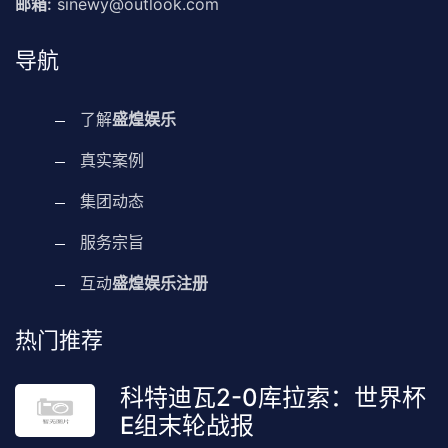
邮箱:
sinewy@outlook.com
导航
了解
盛煌娱乐
真实案例
集团动态
服务宗旨
互动
盛煌娱乐注册
热门推荐
科特迪瓦2-0库拉索：世界杯
E组末轮战报