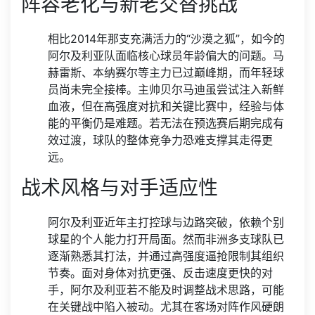
阵容老化与新老交替挑战
相比2014年那支充满活力的“沙漠之狐”，如今的
阿尔及利亚队面临核心球员年龄偏大的问题。马
赫雷斯、本纳赛尔等主力已过巅峰期，而年轻球
员尚未完全接棒。主帅贝尔马迪虽尝试注入新鲜
血液，但在高强度对抗和关键比赛中，经验与体
能的平衡仍是难题。若无法在预选赛后期完成有
效过渡，球队的整体竞争力恐难支撑其走得更
远。
战术风格与对手适应性
阿尔及利亚近年主打控球与边路突破，依赖个别
球星的个人能力打开局面。然而非洲多支球队已
逐渐熟悉其打法，并通过高强度逼抢限制其组织
节奏。面对身体对抗更强、反击速度更快的对
手，阿尔及利亚若不能及时调整战术思路，可能
在关键战中陷入被动。尤其在客场对阵作风硬朗