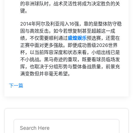
的非洲球队时，战术灵活性将成为决定胜负的关
键。
2014年阿尔及利亚闯入16强，靠的是整体防守稳
固与高效反击。如今若想复制甚至超越这一成
绩，不仅需要顺利通过
盛煌娱乐
预选赛，还需在
正赛中面对更多强敌。即便成功晋级2026世界
杯，以当前阵容深度和状态来看，小组出线已是
不小挑战。黑马奇迹的重现，既要看球员临场发
挥，也取决于分组形势与整体备战质量，前景充
满变数但并非毫无希望。
下一篇